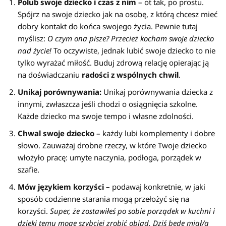
Polub swoje dziecko i czas z nim
– ot tak, po prostu.
Spójrz na swoje dziecko jak na osobę, z którą chcesz mieć
dobry kontakt do końca swojego życia. Pewnie tutaj
myślisz:
O czym ona pisze? Przecież kocham swoje dziecko
nad życie!
To oczywiste, jednak lubić swoje dziecko to nie
tylko wyrażać miłość. Buduj zdrową relację opierając ją
na doświadczaniu
radości z wspólnych chwil
.
Unikaj porównywania:
Unikaj porównywania dziecka z
innymi, zwłaszcza jeśli chodzi o osiągnięcia szkolne.
Każde dziecko ma swoje tempo i własne zdolności.
Chwal swoje dziecko
– każdy lubi komplementy i dobre
słowo. Zauważaj drobne rzeczy, w które Twoje dziecko
włożyło pracę: umyte naczynia, podłoga, porządek w
szafie.
Mów językiem korzyści –
podawaj konkretnie, w jaki
sposób codzienne starania mogą przełożyć się na
korzyści.
Super, że zostawiłeś po sobie porządek w kuchni i
dzięki temu mogę szybciej zrobić obiad. Dziś będę miał/a