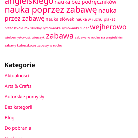
angielskiego
nauka bez podręczników
nauka poprzez zabawę
nauka
przez zabawę
nauka słówek
nauka w ruchu
plakat
wejherowo
przedszkole
rok szkolny
rymowanka
rymowanki
slider
zabawa
wielozmysłowość
wierszyk
zabawa w ruchu na angielskim
zabawy kubeczkowe
zabawy w ruchu
Kategorie
Aktualności
Arts & Crafts
Autorskie pomysły
Bez kategorii
Blog
Do pobrania