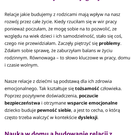
Relacje jakie budujemy z rodzicami mają wpływ na nasz
rozwój przez całe życie. Kiedy rzuciłam się w wir pracy
ponieważ poczułam, że mogę sobie na to pozwolić, ze
względu na wiek dzieci i ich samodzielność, stało się coś,
czego nie przewidziałam. Zaczęły piętrzyć się
problemy
.
Zdałam sobie sprawę, że zaburzyłam balans w życiu
rodzinnym. Równowaga – to słowo kluczowe w pracy, domu
i czasie wolnym.
Nasze relacje z dziećmi są podstawą dla ich zdrowia
emocjonalnego. Tak kształtuje się
tożsamość
człowieka.
Poprzez pozytywne doświadczenia,
poczucie
bezpieczeństwa
i otrzymane
wsparcie
emocjonalne
dziecko buduje
pewność
siebie
, a jest to cecha, o którą
często trzeba walczyć w kontekście
dysleksji
.
Nauka w domu
a
budowanie relacji z