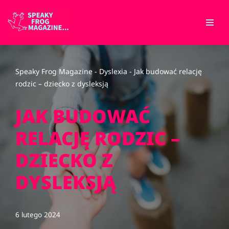
Przejdź
do
treści
Speaky Frog Magazine
-
Dyslexia
-
Jak budować relację
rodzic – dziecko z dysleksją
JAK BUDOWAĆ
RELACJĘ RODZIC –
DZIECKO Z
DYSLEKSJĄ
6 lutego 2024