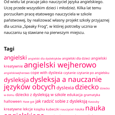
Od wielu lat pracuje jako nauczyciel języka angielskiego.
Uczę przede wszystkim dzieci i młodzież. Kilka lat temu
porzuciłam pracę etatowego nauczyciela w szkole
państwowej, by realizować własny projekt szkoły przyjaznej
dla ucznia „Speaky Frog”, w której potrzeby ucznia w
nauczaniu są stawiane na pierwszym miejscu.
Tagi
angielski
angielski
angielski dla dzieci
angielski dla dyslektyków
angielski wejherowo
kreatywnie
cope with dyslexia
czytanie
czytanie po angielsku
angielskiwejherowo
dysleksja a nauczanie
dysleksja
języków obcych
dziecko
dyslexia
dziecko
dziecko z dysleksją w szkole
edukacja
gramatyka
w domu
jak radzić sobie z dysleksją
halloween
Have got
Kaszuby
nauka
kreatywne lekcje
książka
kubeczki
nauka
nauczyciel