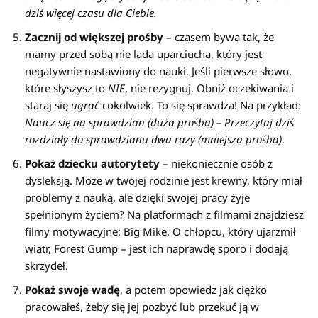
dziś więcej czasu dla Ciebie.
Zacznij od większej prośby
– czasem bywa tak, że
mamy przed sobą nie lada uparciucha, który jest
negatywnie nastawiony do nauki. Jeśli pierwsze słowo,
które słyszysz to
NIE
, nie rezygnuj. Obniż oczekiwania i
staraj się
ugrać
cokolwiek. To się sprawdza! Na przykład:
Naucz się na sprawdzian (duża prośba) – Przeczytaj dziś
rozdziały do sprawdzianu dwa razy (mniejsza prośba)
.
Pokaż dziecku autorytety
– niekoniecznie osób z
dysleksją. Może w twojej rodzinie jest krewny, który miał
problemy z nauką, ale dzięki swojej pracy żyje
spełnionym życiem? Na platformach z filmami znajdziesz
filmy motywacyjne: Big Mike, O chłopcu, który ujarzmił
wiatr, Forest Gump – jest ich naprawdę sporo i dodają
skrzydeł.
Pokaż swoje wadę
, a potem opowiedz jak ciężko
pracowałeś, żeby się jej pozbyć lub przekuć ją w