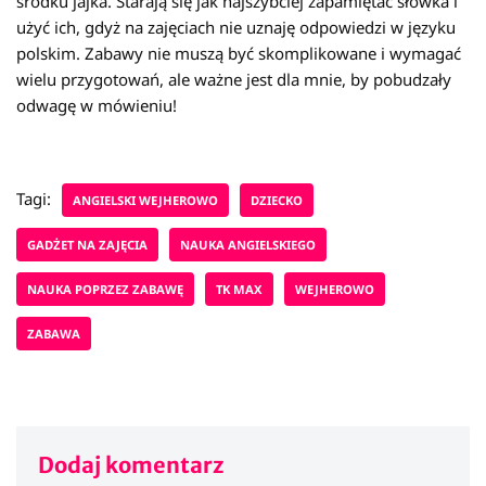
środku jajka. Starają się jak najszybciej zapamiętać słówka i
użyć ich, gdyż na zajęciach nie uznaję odpowiedzi w języku
polskim. Zabawy nie muszą być skomplikowane i wymagać
wielu przygotowań, ale ważne jest dla mnie, by pobudzały
odwagę w mówieniu!
Tagi:
ANGIELSKI WEJHEROWO
DZIECKO
GADŻET NA ZAJĘCIA
NAUKA ANGIELSKIEGO
NAUKA POPRZEZ ZABAWĘ
TK MAX
WEJHEROWO
ZABAWA
Dodaj komentarz