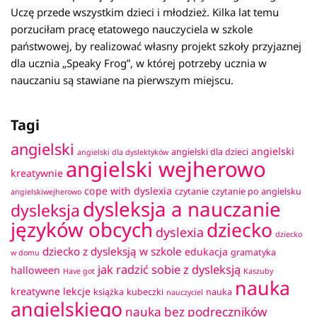
Uczę przede wszystkim dzieci i młodzież. Kilka lat temu
porzuciłam pracę etatowego nauczyciela w szkole
państwowej, by realizować własny projekt szkoły przyjaznej
dla ucznia „Speaky Frog”, w której potrzeby ucznia w
nauczaniu są stawiane na pierwszym miejscu.
Tagi
angielski
angielski
angielski dla dzieci
angielski dla dyslektyków
angielski wejherowo
kreatywnie
cope with dyslexia
czytanie
czytanie po angielsku
angielskiwejherowo
dysleksja a nauczanie
dysleksja
języków obcych
dziecko
dyslexia
dziecko
dziecko z dysleksją w szkole
edukacja
gramatyka
w domu
jak radzić sobie z dysleksją
halloween
Have got
Kaszuby
nauka
kreatywne lekcje
książka
kubeczki
nauka
nauczyciel
angielskiego
nauka bez podręczników