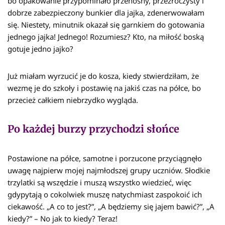
bo opakowanie przypominało przenośny, przeźroczysty i
dobrze zabezpieczony bunkier dla jajka, zdenerwowałam
się. Niestety, minutnik okazał się garnkiem do gotowania
jednego jajka! Jednego! Rozumiesz? Kto, na miłość boską
gotuje jedno jajko?
Już miałam wyrzucić je do kosza, kiedy stwierdziłam, że
wezmę je do szkoły i postawię na jakiś czas na półce, bo
przecież całkiem niebrzydko wygląda.
Po każdej burzy przychodzi słońce
Postawione na półce, samotne i porzucone przyciągnęło
uwagę najpierw mojej najmłodszej grupy uczniów. Słodkie
trzylatki są wszędzie i muszą wszystko wiedzieć, więc
gdypytają o cokolwiek muszę natychmiast zaspokoić ich
ciekawość. „A co to jest?”, „A będziemy się jajem bawić?”, „A
kiedy?” – No jak to kiedy? Teraz!