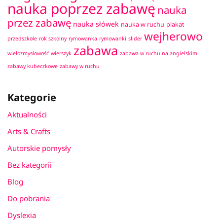
nauka poprzez zabawę
nauka
przez zabawę
nauka słówek
nauka w ruchu
plakat
wejherowo
przedszkole
rok szkolny
rymowanka
rymowanki
slider
zabawa
wielozmysłowość
wierszyk
zabawa w ruchu na angielskim
zabawy kubeczkowe
zabawy w ruchu
Kategorie
Aktualności
Arts & Crafts
Autorskie pomysły
Bez kategorii
Blog
Do pobrania
Dyslexia