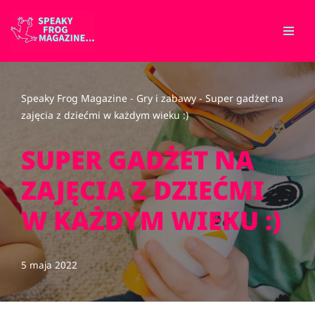
Przejdź
do
treści
Speaky Frog Magazine
-
Gry i zabawy
-
Super gadżet na
zajęcia z dziećmi w każdym wieku :)
SUPER GADŻET NA
ZAJĘCIA Z DZIEĆMI
W KAŻDYM WIEKU :)
5 maja 2022