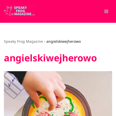
Przejdź
do
treści
Speaky Frog Magazine
-
angielskiwejherowo
angielskiwejherowo