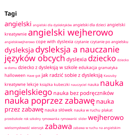
Tagi
angielski
angielski
angielski dla dzieci
angielski dla dyslektyków
angielski wejherowo
kreatywnie
cope with dyslexia
czytanie
czytanie po angielsku
angielskiwejherowo
dysleksja a nauczanie
dysleksja
języków obcych
dziecko
dyslexia
dziecko
dziecko z dysleksją w szkole
edukacja
gramatyka
w domu
jak radzić sobie z dysleksją
halloween
Have got
Kaszuby
nauka
kreatywne lekcje
książka
kubeczki
nauka
nauczyciel
angielskiego
nauka bez podręczników
nauka poprzez zabawę
nauka
przez zabawę
nauka słówek
nauka w ruchu
plakat
wejherowo
przedszkole
rok szkolny
rymowanka
rymowanki
slider
zabawa
wielozmysłowość
wierszyk
zabawa w ruchu na angielskim